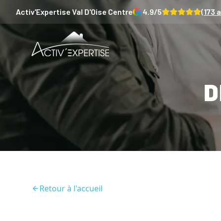
Activ'Expertise
Val D'Oise Centre
4.9
/5
(
173
a
D
Retour à l'accueil