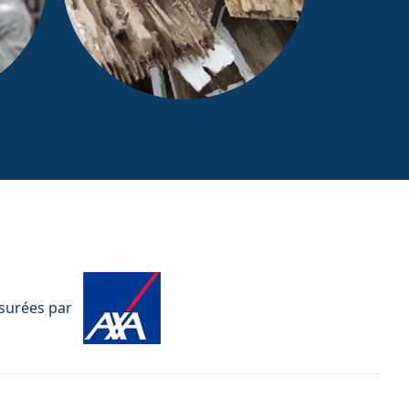
Diagnostic Termites / État
parasitaire
ssurées par